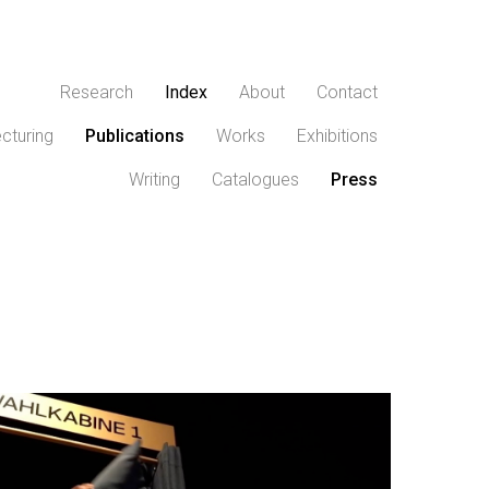
Research
Index
About
Contact
cturing
Publications
Works
Exhibitions
Writing
Catalogues
Press