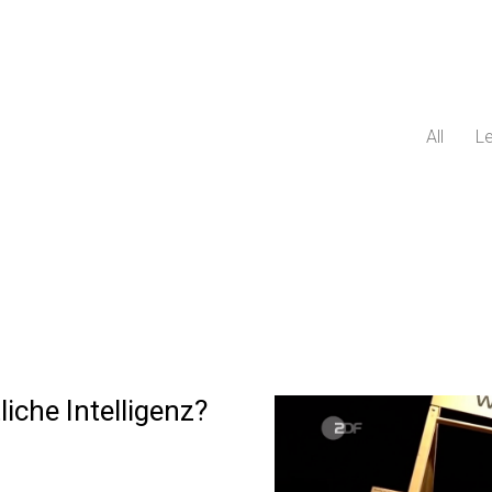
All
Le
che Intelligenz?